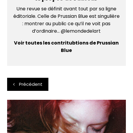
Une revue se définit avant tout par sa ligne
éditoriale. Celle de Prussian Blue est singulière
: montrer au public ce qu’il ne voit pas
d’ordinaire... @lemondedelart
Voir toutes les contritubtions de Prussian
Blue
Navigation
Précédent
de
l’article