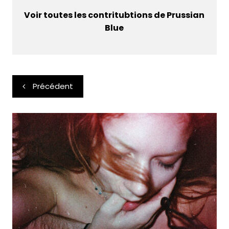
Voir toutes les contritubtions de Prussian
Blue
Navigation
Précédent
de
l’article