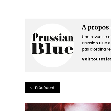
A propos 
Une revue se dé
Prussian Blue es
pas d’ordinair
Voir toutes le
Navigation
Précédent
de
l’article