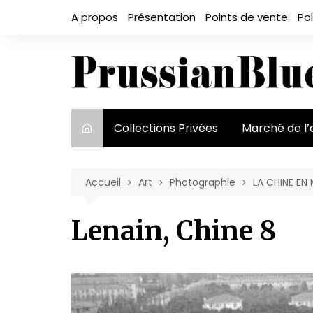
Aller
A propos
Présentation
Points de vente
Pol
au
contenu
Collections Privées
Marché de l’
Le marché et
acteurs
Accueil
Art
Photographie
LA CHINE EN
Exposition et
Lenain, Chine 8