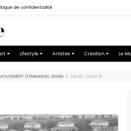
itique de confidentialité
art
Lifestyle
Artistes
Création
Le M
 ses
Subcultures
Ateliers
Portfolios
 MOUVEMENT D’EMMANUEL LENAIN
Lenain, Chine 8
Mode
Entretiens
Vidéos
 vernissage
Critiques