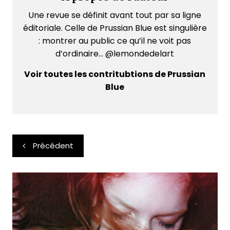
Une revue se définit avant tout par sa ligne
éditoriale. Celle de Prussian Blue est singulière
: montrer au public ce qu’il ne voit pas
d’ordinaire... @lemondedelart
Voir toutes les contritubtions de Prussian
Blue
Navigation
Précédent
de
l’article