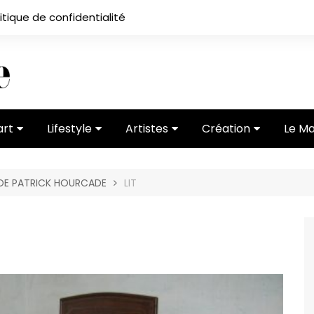
itique de confidentialité
art
Lifestyle
Artistes
Création
Le M
 ses
Subcultures
Ateliers
Portfolios
 DE PATRICK HOURCADE
LIT
Mode
Entretiens
Vidéos
 vernissage
Critiques