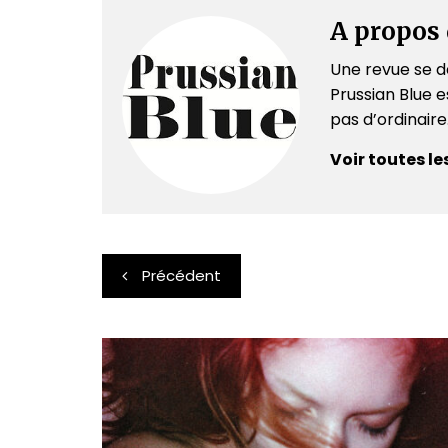
A propos 
Une revue se dé
Prussian Blue es
pas d’ordinair
Voir toutes le
Navigation
Précédent
de
l’article