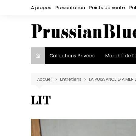
Aller
A propos
Présentation
Points de vente
Pol
au
contenu
Collections Privées
Marché de l’
Le marché et
acteurs
Accueil
Entretiens
LA PUISSANCE D’AIMER
Exposition et
LIT