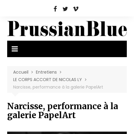
Aller
au
contenu
Accueil
Entretiens
LE CORPS ACCORT DE NICOLAS LY
Narcisse, performance à la galerie PapelArt
Narcisse, performance à la
galerie PapelArt