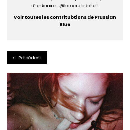
d’ordinaire... @lemondedelart
Voir toutes les contritubtions de Prussian
Blue
Navigation
Précédent
de
l’article