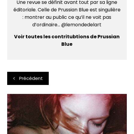
Une revue se définit avant tout par sa ligne
éditoriale. Celle de Prussian Blue est singulière
: montrer au public ce qu’il ne voit pas
d’ordinaire... @lemondedelart
Voir toutes les contritubtions de Prussian
Blue
Navigation
Précédent
de
l’article