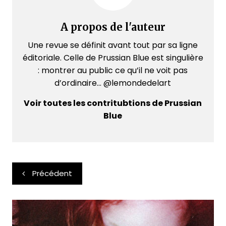
A propos de l'auteur
Une revue se définit avant tout par sa ligne
éditoriale. Celle de Prussian Blue est singulière
: montrer au public ce qu’il ne voit pas
d’ordinaire... @lemondedelart
Voir toutes les contritubtions de Prussian
Blue
Navigation
Précédent
de
l’article