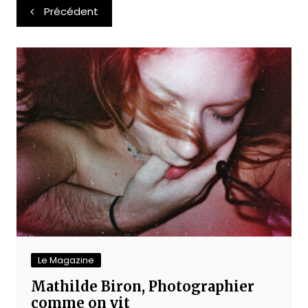
Navigation
Précédent
de
l’article
Le Magazine
Mathilde Biron, Photographier
comme on vit