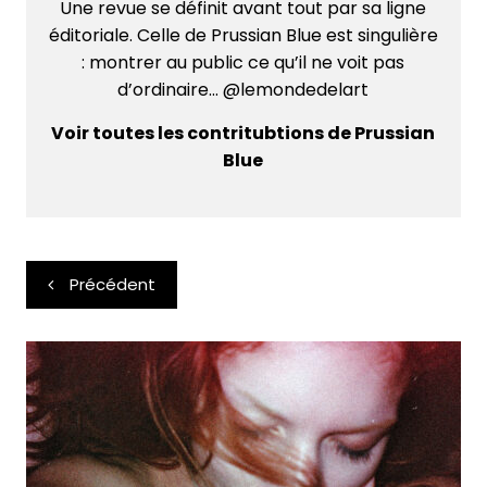
Une revue se définit avant tout par sa ligne
éditoriale. Celle de Prussian Blue est singulière
: montrer au public ce qu’il ne voit pas
d’ordinaire... @lemondedelart
Voir toutes les contritubtions de Prussian
Blue
Navigation
Précédent
de
l’article