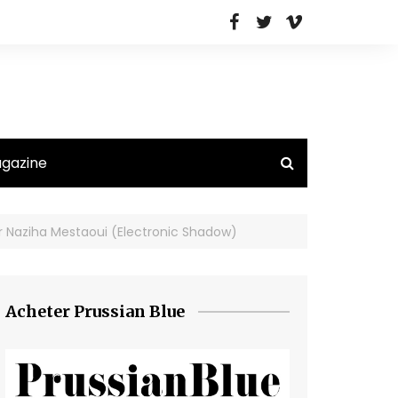
agazine
 Naziha Mestaoui (Electronic Shadow)
Acheter Prussian Blue