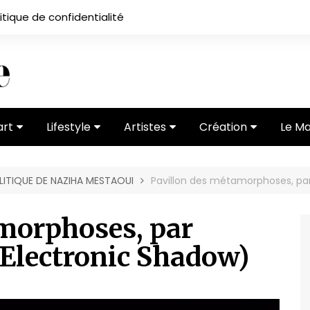
itique de confidentialité
art
Lifestyle
Artistes
Création
Le M
 ses
Subcultures
Ateliers
Portfolios
OLITIQUE DE NAZIHA MESTAOUI
Pavillon des métamorphoses, par
Mode
Entretiens
Vidéos
 vernissage
Critiques
morphoses, par
Electronic Shadow)