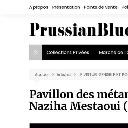
Aller
A propos
Présentation
Points de vente
Pol
au
contenu
Collections Privées
Marché de l’
Le marché et
acteurs
Accueil
Artistes
LE VIRTUEL SENSIBLE ET P
Exposition et
Pavillon des méta
Naziha Mestaoui (