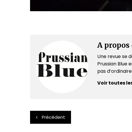
A propos 
Une revue se dé
Prussian Blue es
pas d’ordinair
Voir toutes le
Navigation
Précédent
de