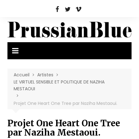
Aller
au
contenu
Accueil
Artistes
LE VIRTUEL SENSIBLE ET POLITIQUE DE NAZIHA
MESTAOUI
Projet One Heart One Tree par Naziha Mestaoui.
Projet One Heart One Tree
par Naziha Mestaoui.