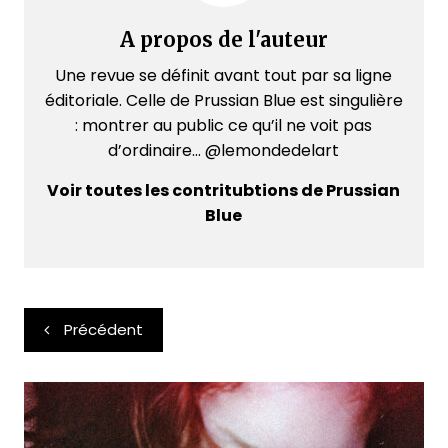
A propos de l'auteur
Une revue se définit avant tout par sa ligne
éditoriale. Celle de Prussian Blue est singulière
: montrer au public ce qu’il ne voit pas
d’ordinaire... @lemondedelart
Voir toutes les contritubtions de Prussian
Blue
Navigation
Précédent
de
l’article