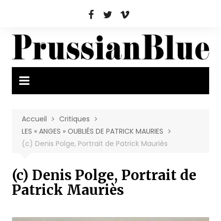
Aller
au
contenu
Accueil
Critiques
LES « ANGES » OUBLIÉS DE PATRICK MAURIES
(c) Denis Polge, Portrait de Patrick Mauriès
(c) Denis Polge, Portrait de
Patrick Mauriès