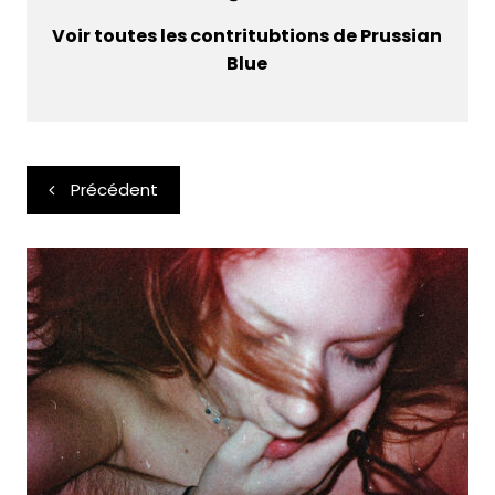
Voir toutes les contritubtions de Prussian
Blue
Navigation
Précédent
de
l’article