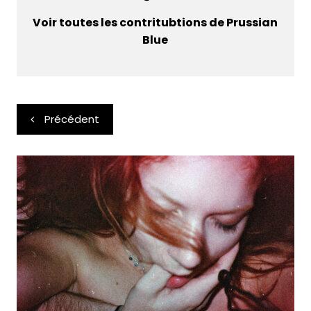
Voir toutes les contritubtions de Prussian
Blue
Navigation
Précédent
de
l’article