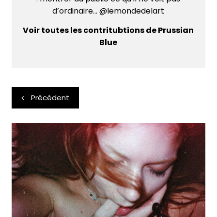
d’ordinaire... @lemondedelart
Voir toutes les contritubtions de Prussian
Blue
Navigation
Précédent
de
l’article