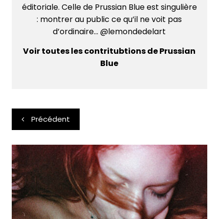
éditoriale. Celle de Prussian Blue est singulière
: montrer au public ce qu’il ne voit pas
d’ordinaire... @lemondedelart
Voir toutes les contritubtions de Prussian
Blue
Navigation
Précédent
de
l’article