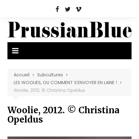
Aller
au
contenu
Accueil
Subcultures
LES WOOLIES, OU COMMENT S’ENVOYER EN LAINE !
Woolie, 2012. © Christina Opeldus
Woolie, 2012. © Christina
Opeldus