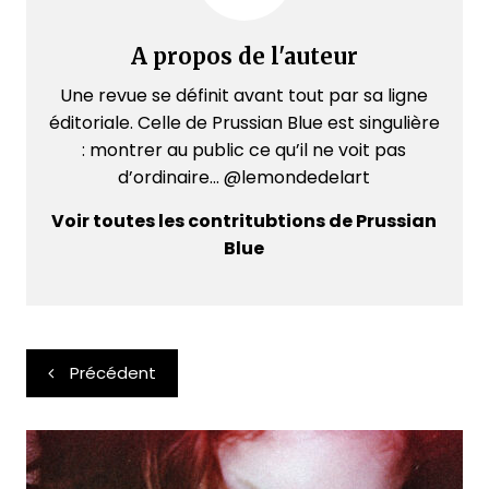
A propos de l'auteur
Une revue se définit avant tout par sa ligne
éditoriale. Celle de Prussian Blue est singulière
: montrer au public ce qu’il ne voit pas
d’ordinaire... @lemondedelart
Voir toutes les contritubtions de Prussian
Blue
Navigation
Précédent
de
l’article