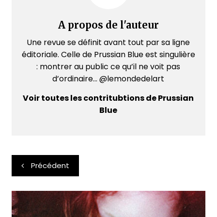
A propos de l'auteur
Une revue se définit avant tout par sa ligne
éditoriale. Celle de Prussian Blue est singulière
: montrer au public ce qu’il ne voit pas
d’ordinaire... @lemondedelart
Voir toutes les contritubtions de Prussian
Blue
Navigation
Précédent
de
l’article