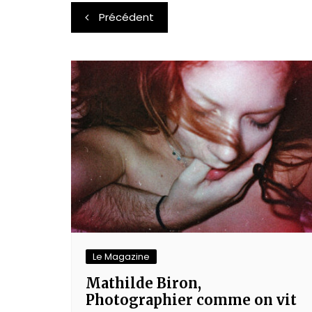
Navigation
Précédent
de
l’article
Le Magazine
Mathilde Biron,
Photographier comme on vit