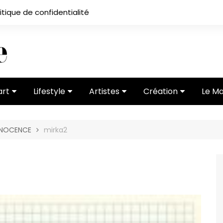
itique de confidentialité
art
Lifestyle
Artistes
Création
Le M
 ses
Subcultures
Ateliers
Portfolios
INNOCENCE
mirka2
Mode
Entretiens
Vidéos
 vernissage
Critiques