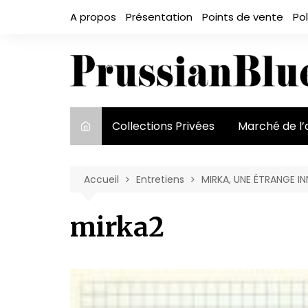
Aller
A propos
Présentation
Points de vente
Pol
au
contenu
Collections Privées
Marché de l’
Le marché et
acteurs
Accueil
Entretiens
MIRKA, UNE ÉTRANGE 
Exposition et
mirka2