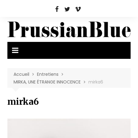
Aller
au
contenu
Accueil
Entretiens
MIRKA, UNE ÉTRANGE INNOCENCE
mirka6
mirka6