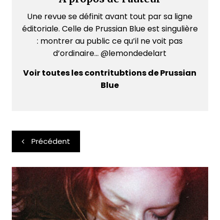
Une revue se définit avant tout par sa ligne
éditoriale. Celle de Prussian Blue est singulière
: montrer au public ce qu’il ne voit pas
d’ordinaire... @lemondedelart
Voir toutes les contritubtions de Prussian
Blue
Navigation
Précédent
de
l’article