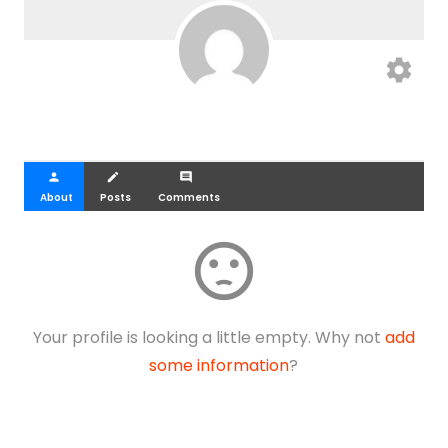
settings
person
create
comment
About
Posts
Comments
sentiment_dissatisfied
Your profile is looking a little empty. Why not
add
some information
?