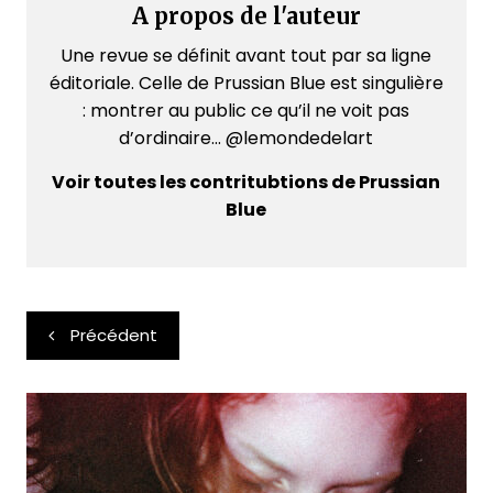
A propos de l'auteur
Une revue se définit avant tout par sa ligne
éditoriale. Celle de Prussian Blue est singulière
: montrer au public ce qu’il ne voit pas
d’ordinaire... @lemondedelart
Voir toutes les contritubtions de Prussian
Blue
Navigation
Précédent
de
l’article