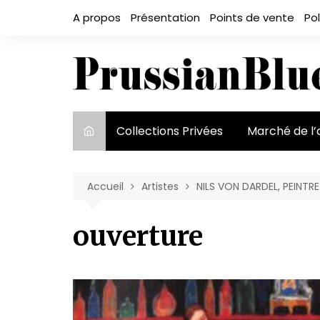
Aller
A propos
Présentation
Points de vente
Pol
au
contenu
Collections Privées
Marché de l’
Le marché et
acteurs
Accueil
Artistes
NILS VON DARDEL, PEINTRE
Exposition et
ouverture