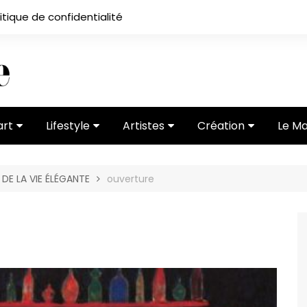
itique de confidentialité
art
Lifestyle
Artistes
Création
Le M
 ses
Subcultures
Ateliers
Portfolios
 DE LA VIE ÉLÉGANTE
ouverture
Mode
Entretiens
Vidéos
 vernissage
Critiques