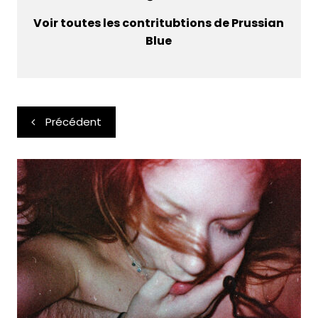
Voir toutes les contritubtions de Prussian
Blue
Navigation
Précédent
de
l’article