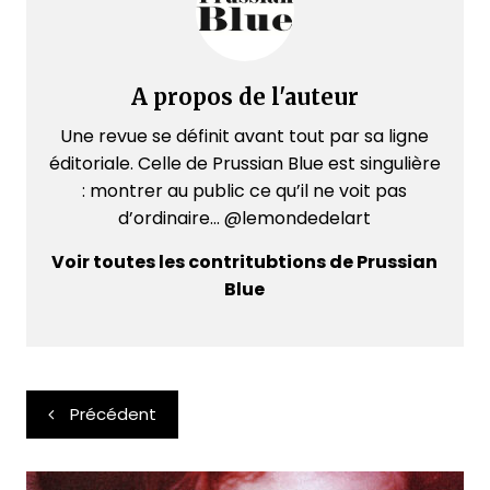
A propos de l'auteur
Une revue se définit avant tout par sa ligne
éditoriale. Celle de Prussian Blue est singulière
: montrer au public ce qu’il ne voit pas
d’ordinaire... @lemondedelart
Voir toutes les contritubtions de Prussian
Blue
Navigation
Précédent
de
l’article