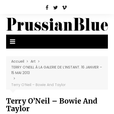
Aller
au
contenu
Accueil
Art
TERRY O’NEILL À LA GALERIE DE L’INSTANT. 16 JANVIER –
15 MAI 2013
Terry O’Neil – Bowie And Taylor
Terry O’Neil – Bowie And
Taylor