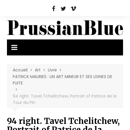
Aller
au
contenu
Accueil
Art
Livre
PATRICK MAURIES : UN ART MINEUR ET SES LIGNES DE
FUITE
94 right. Tavel Tchelitchew, Portrait of Patrice de la
Tour du Pin
94 right. Tavel Tchelitchew,
Portrait of Patrice de la