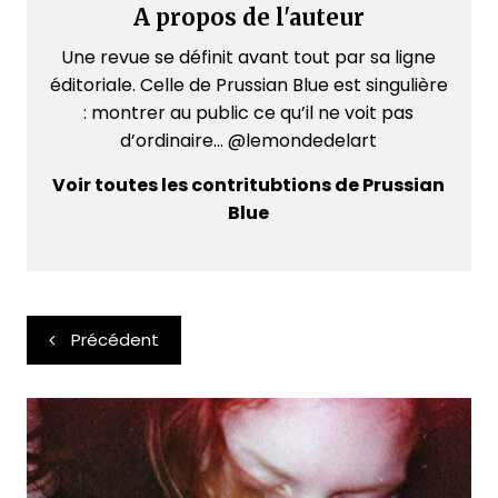
A propos de l'auteur
Une revue se définit avant tout par sa ligne
éditoriale. Celle de Prussian Blue est singulière
: montrer au public ce qu’il ne voit pas
d’ordinaire... @lemondedelart
Voir toutes les contritubtions de Prussian
Blue
Navigation
Précédent
de
l’article