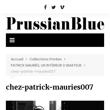
Aller
au
contenu
Accueil
Collections Privées
PATRICK MAURIÈS, UN INTÉRIEUR D’AMATEUR
chez-patrick-mauries007
chez-patrick-mauries007