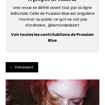
Une revue se définit avant tout par sa ligne
éditoriale. Celle de Prussian Blue est singulière
: montrer au public ce qu’il ne voit pas
d’ordinaire... @lemondedelart
Voir toutes les contritubtions de Prussian
Blue
Navigation
Précédent
de
l’article