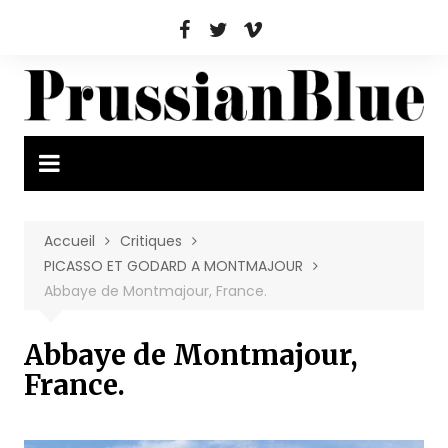
Aller
au
contenu
Accueil
Critiques
PICASSO ET GODARD A MONTMAJOUR
Abbaye de Montmajour, France.
Abbaye de Montmajour,
France.