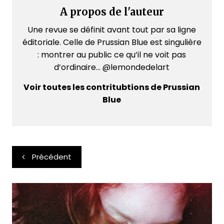
A propos de l'auteur
Une revue se définit avant tout par sa ligne
éditoriale. Celle de Prussian Blue est singulière
: montrer au public ce qu’il ne voit pas
d’ordinaire... @lemondedelart
Voir toutes les contritubtions de Prussian
Blue
Navigation
Précédent
de
l’article