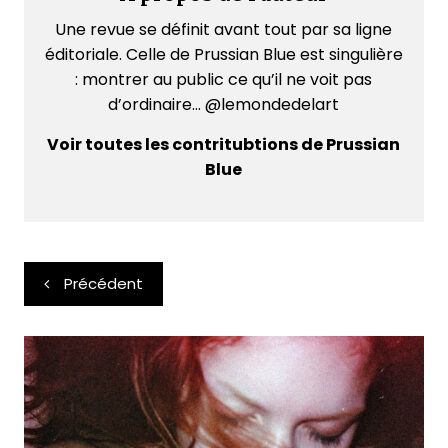
Une revue se définit avant tout par sa ligne
éditoriale. Celle de Prussian Blue est singulière
: montrer au public ce qu’il ne voit pas
d’ordinaire... @lemondedelart
Voir toutes les contritubtions de Prussian
Blue
Navigation
Précédent
de
l’article