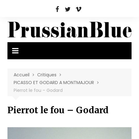
Aller
au
contenu
Accueil
Critiques
PICASSO ET GODARD A MONTMAJOUR
Pierrot le fou – Godard
Pierrot le fou – Godard