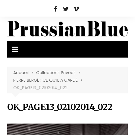
Aller
au
contenu
Accueil
Collections Privées
PIERRE BERGÉ : CE QU’IL A GARDÉ
OK_PAGE13_02102014_022
OK_PAGE13_02102014_022