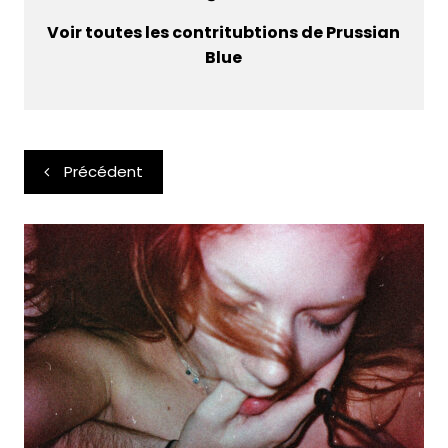
Voir toutes les contritubtions de Prussian
Blue
Navigation
Précédent
de
l’article