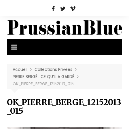
Aller
au
contenu
Accueil
Collections Privées
PIERRE BERGÉ : CE QU’IL A GARDÉ
OK_PIERRE_BERGE_12152013_015
OK_PIERRE_BERGE_12152013
_015