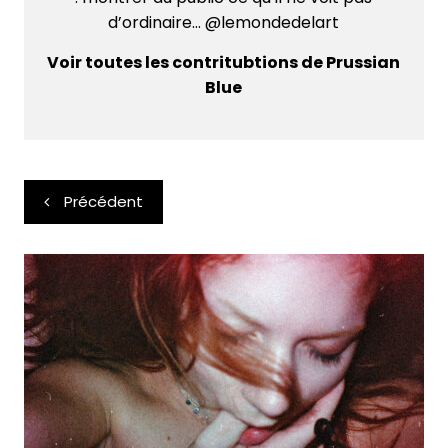
d’ordinaire... @lemondedelart
Voir toutes les contritubtions de Prussian
Blue
Navigation
Précédent
de
l’article