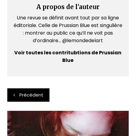
A propos de l'auteur
Une revue se définit avant tout par sa ligne
éditoriale. Celle de Prussian Blue est singulière
: montrer au public ce qu’il ne voit pas
d’ordinaire... @lemondedelart
Voir toutes les contritubtions de Prussian
Blue
Navigation
Précédent
de
l’article