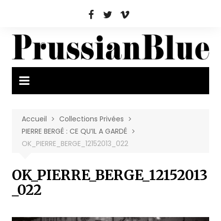
Aller
au
contenu
Accueil
Collections Privées
PIERRE BERGÉ : CE QU’IL A GARDÉ
OK_PIERRE_BERGE_12152013_022
OK_PIERRE_BERGE_12152013
_022