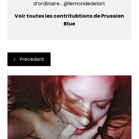
d’ordinaire... @lemondedelart
Voir toutes les contritubtions de Prussian
Blue
Navigation
Précédent
de
l’article