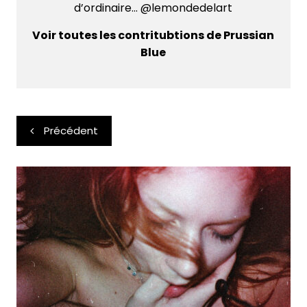
d’ordinaire... @lemondedelart
Voir toutes les contritubtions de Prussian
Blue
Navigation
Précédent
de
l’article