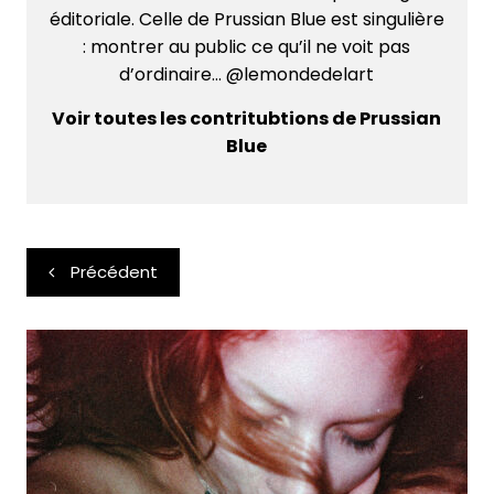
éditoriale. Celle de Prussian Blue est singulière
: montrer au public ce qu’il ne voit pas
d’ordinaire... @lemondedelart
Voir toutes les contritubtions de Prussian
Blue
Navigation
Précédent
de
l’article