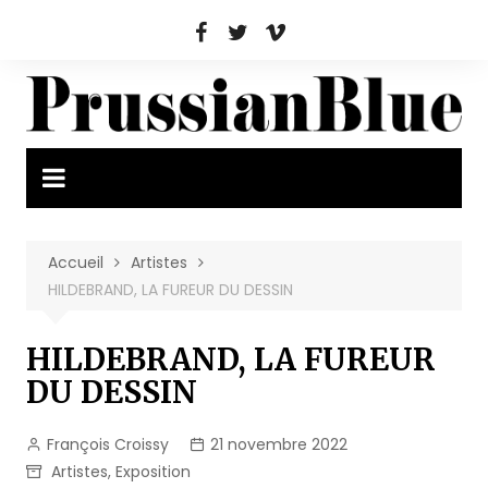
Aller
au
contenu
Accueil
Artistes
HILDEBRAND, LA FUREUR DU DESSIN
HILDEBRAND, LA FUREUR
DU DESSIN
François Croissy
21 novembre 2022
Artistes
,
Exposition