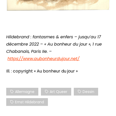
Hildebrand : fantasmes & enfers – jusqu’au 17
décembre 2022 – « Au bonheur du jour », 1 rue
Chabanais, Paris IIe. –
https://www.aubonheurdujour.net/
Ill. : copyright « Au bonheur du jour »
Allemagne
Art Queer
Dessin
Ernst Hildebrand