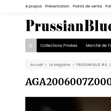
Aller
A propos
Présentation
Points de vente
Pol
au
contenu
Collections Privées
Marché de l’
Le marché et
acteurs
Accueil
Le Magazine
PRUSSIAN BLUE #4 :
Exposition et
AGA2006007Z000