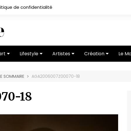
itique de confidentialité
art
Lifestyle
Artistes
Création
Le M
 ses
Subcultures
Ateliers
Portfolios
 LE SOMMAIRE
AGA2006007Z00070-18
Mode
Entretiens
Vidéos
 vernissage
Critiques
70-18