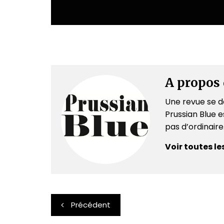
A propos 
Une revue se dé
Prussian Blue es
pas d’ordinair
Voir toutes le
Navigation
Précédent
de