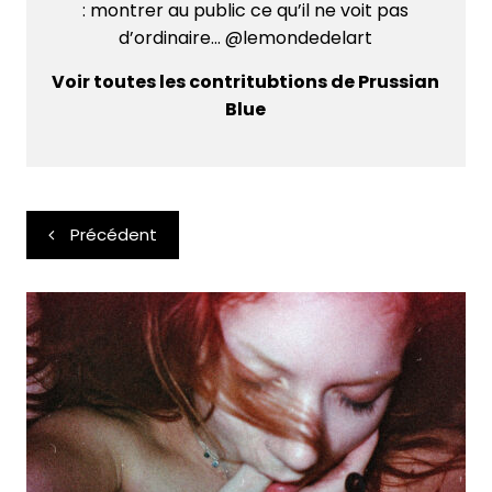
: montrer au public ce qu’il ne voit pas
d’ordinaire... @lemondedelart
Voir toutes les contritubtions de Prussian
Blue
Navigation
Précédent
de
l’article