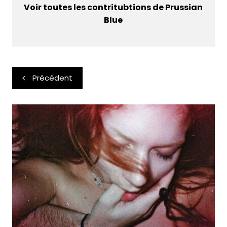
Voir toutes les contritubtions de Prussian
Blue
Navigation
Précédent
de
l’article