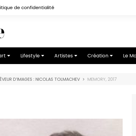
itique de confidentialité
art
Lifestyle
Artistes
Création
Le M
 ses
Subcultures
Ateliers
Portfolios
ÊVEUR D’IMAGES : NICOLAS TOLMACHEV
MEMORY, 2017
Mode
Entretiens
Vidéos
 vernissage
Critiques