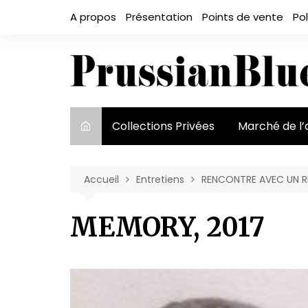
Aller
A propos
Présentation
Points de vente
Pol
au
contenu
Collections Privées
Marché de l’
Le marché et
acteurs
Accueil
Entretiens
RENCONTRE AVEC UN R
Exposition et
MEMORY, 2017