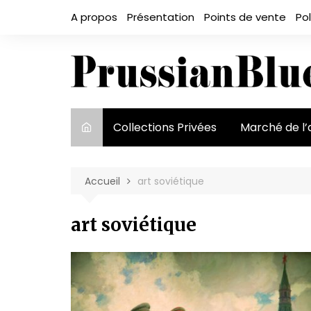
Aller
A propos
Présentation
Points de vente
Pol
au
contenu
Collections Privées
Marché de l’
Le marché et
acteurs
Accueil
art soviétique
Exposition et
art soviétique