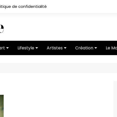
itique de confidentialité
art
Lifestyle
Artistes
Création
Le M
 ses
Subcultures
Ateliers
Portfolios
Mode
Entretiens
Vidéos
 vernissage
Critiques