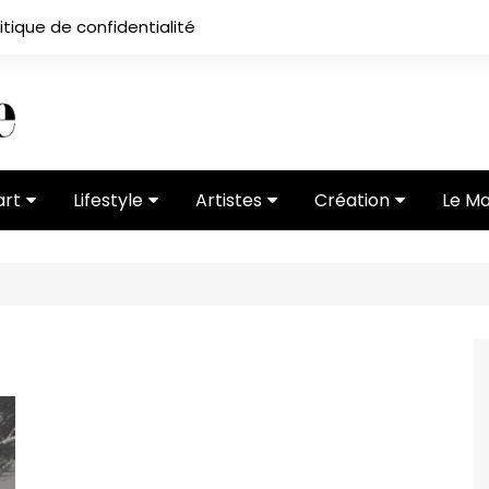
itique de confidentialité
art
Lifestyle
Artistes
Création
Le M
 ses
Subcultures
Ateliers
Portfolios
Mode
Entretiens
Vidéos
 vernissage
Critiques