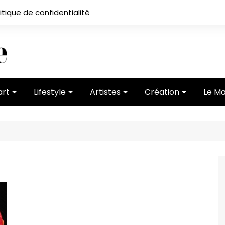
itique de confidentialité
art
Lifestyle
Artistes
Création
Le M
 ses
Subcultures
Ateliers
Portfolios
Mode
Entretiens
Vidéos
 vernissage
Critiques