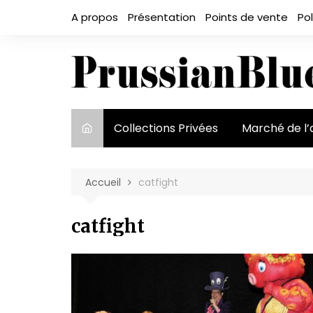
Aller
A propos
Présentation
Points de vente
Pol
au
contenu
Collections Privées
Marché de l’
Le marché et
acteurs
Accueil
catfight
Exposition et
catfight