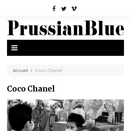
Aller
au
contenu
Accueil
Coco Chanel
Coco Chanel