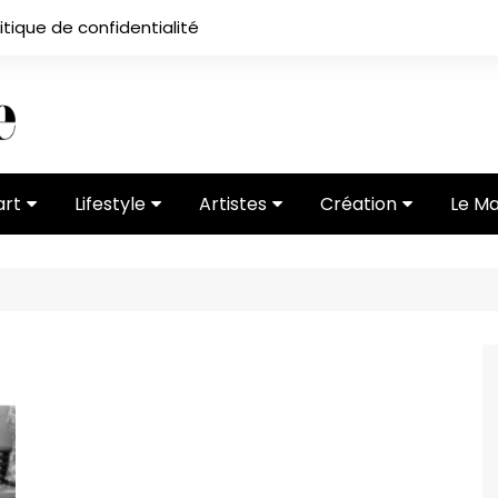
itique de confidentialité
art
Lifestyle
Artistes
Création
Le M
 ses
Subcultures
Ateliers
Portfolios
Mode
Entretiens
Vidéos
 vernissage
Critiques