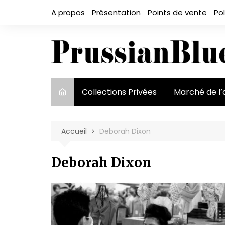
Aller
A propos
Présentation
Points de vente
Pol
au
contenu
Collections Privées
Marché de l’
Le marché et
acteurs
Accueil
Deborah Dixon
Exposition et
Deborah Dixon