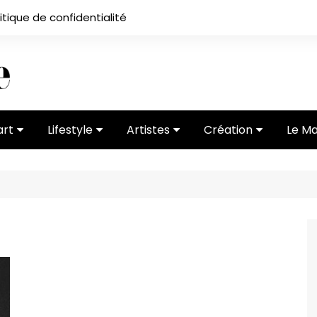
itique de confidentialité
art
Lifestyle
Artistes
Création
Le M
 ses
Subcultures
Ateliers
Portfolios
Mode
Entretiens
Vidéos
 vernissage
Critiques