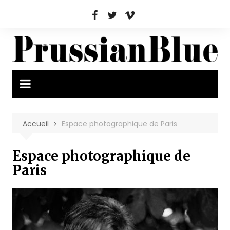
Aller
au
contenu
Accueil
Espace photographique de Paris
Espace photographique de
Paris