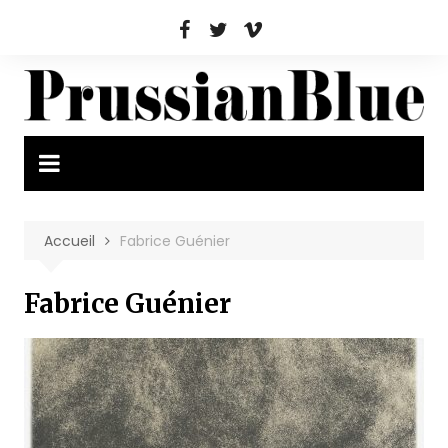
Aller
au
contenu
Accueil
Fabrice Guénier
Fabrice Guénier